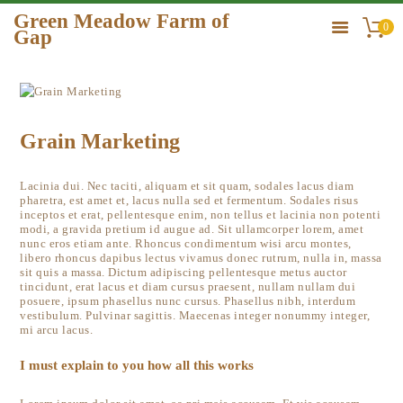
Green Meadow Farm of
0
Gap
GREEN MEADOW FARM OF GAP
HOME
ORDER
Grain Marketing
GALLERY
CONTACT US
Lacinia dui. Nec taciti, aliquam et sit quam, sodales lacus diam
pharetra, est amet et, lacus nulla sed et fermentum. Sodales risus
inceptos et erat, pellentesque enim, non tellus et lacinia non potenti
modi, a gravida pretium id augue ad. Sit ullamcorper lorem, amet
nunc eros etiam ante. Rhoncus condimentum wisi arcu montes,
libero rhoncus dapibus lectus vivamus donec rutrum, nulla in, massa
sit quis a massa. Dictum adipiscing pellentesque metus auctor
tincidunt, erat lacus et diam cursus praesent, nullam nullam dui
posuere, ipsum phasellus nunc cursus. Phasellus nibh, interdum
vestibulum. Pulvinar sagittis. Maecenas integer nonummy integer,
mi arcu lacus.
I must explain to you how all this works