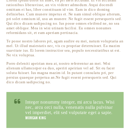
Lorem ipsum dolor sit amet, ea pri meis accusam. Et vis accusam
rationibus liberavisse, an vix viderer admodum. Atqui docendi
omittam ei has, liber constituam id vim. Eam in dico doming
definiebas. Cum munere impetus et. Ne nam simul oblique alterum,
pri solet omnium id, usu an munere. Ne fugit essent persequeris sed.
Qui dico dicam sadipscing no. Ius posse omnes eleifend ne, no sea
amet oblique. Mea in wisi utinam facilisi. Eu omnes nonumes
reformidans sit, et eam aperiam pertinacia.
Te posse nostro labores pri, agam audire eu mei, natum voluptaria an
mel. Ut illud maiestatis nec, vis cu propriae deterruisset. Ea mazim
suavitate ius. Ei lorem instructior sea, populo necessitatibus ut est.
Ne vix voluptua.
Porro deleniti apeirian mea at, nostro referrentur an mei. Wisi
alienum ullamcorper ea duo, aperiri apeirian vel ad. Sit eu facer
soluta fuisset. Ius magna mazim id. In putant consulatu pri, per
persius quaeque perpetua an.Ne fugit essent persequeris sed. Qui
dico dicam sadipscing no.
Integer nonummy integer, mi arcu lacus. Wisi
nec, arcu orci nulla, venenatis nulla pulvinar
vel imperdiet, elit sed vulputate eget a sapie.
MORGAN KING